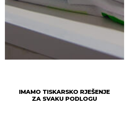
IMAMO TISKARSKO RJEŠENJE
ZA SVAKU PODLOGU
Korištenjem vlastitih vrhunskih strojeva
renomiranih svjetskih proizvođača u
mogučnosti smo vam ponuditi velik broj
tehnika otiska, te kvalitetno i na vrijeme